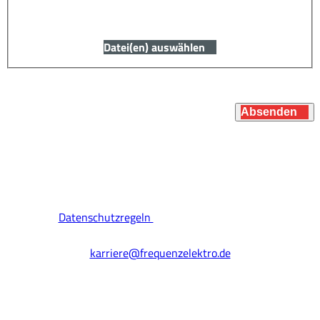
oder später nachreichen
Datei(en) auswählen
Absenden
* Pflichtfelder
Mit der Absendung des Formulars erklären Sie sich mit
unseren
Datenschutzregeln
einverstanden. Sie können sich
auch ganz einfach per E-Mail bewerben:
karriere@frequenzelektro.de