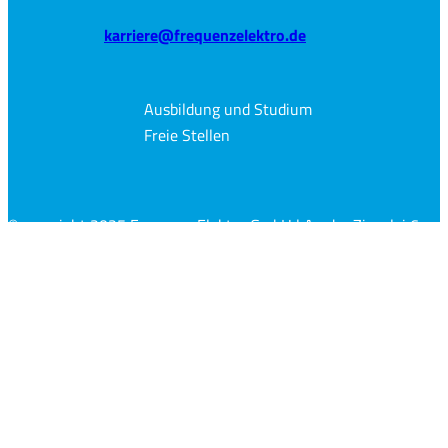
karriere@frequenzelektro.de
Ausbildung und Studium
Freie Stellen
© copyright 2025 Frequenz Elektro GmbH | An der Ziegelei 6,
01454 Radeberg
Impressum
Datenschutzerklärung
Cookie-Einstellungen