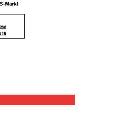
S-Markt
iew
ura