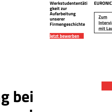
Werkstudententäti
EURONIC
gkeit zur
Aufarbeitung
Zum
unserer
Interv
Firmengeschichte
mit La
Jetzt bewerben
g bei