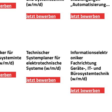
(w/m/d)
„Automatisierung...
werben
Jetzt bewerben
Jetzt bewerben
ker für
Technischer
Informationselektr
systeminte
Systemplaner für
oniker
(w/m/d)
elektrotechnische
Fachrichtung
Systeme (w/m/d)
Geräte-, IT- und
Bürosystemtechnik
werben
(w/m/d)
Jetzt bewerben
Jetzt bewerben