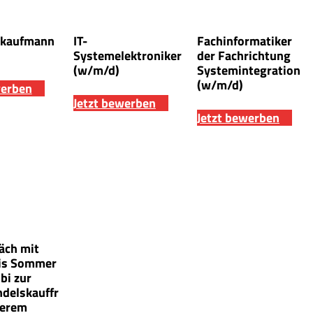
ekaufmann
IT-
Fachinformatiker
Systemelektroniker
der Fachrichtung
(w/m/d)
Systemintegration
(w/m/d)
werben
Jetzt bewerben
Jetzt bewerben
äch mit
bis Sommer
bi zur
ndelskauffr
serem