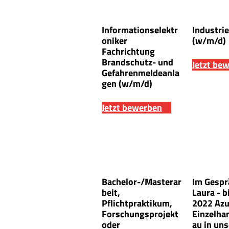
Informationselektr
Industri
oniker
(w/m/d)
Fachrichtung
Brandschutz- und
Jetzt be
Gefahrenmeldeanla
gen (w/m/d)
Jetzt bewerben
Bachelor-/Masterar
Im Gespr
beit,
Laura - 
Pflichtpraktikum,
2022 Azu
Forschungsprojekt
Einzelha
oder
au in un