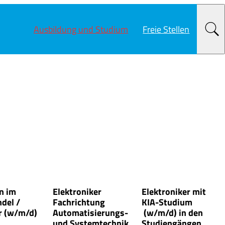
Ausbildung und Studium
Freie Stellen
n im
Elektroniker
Elektroniker mit
del /
Fachrichtung
KIA-Studium
r (w/m/d)
Automatisierungs-
(w/m/d) in den
und Systemtechnik
Studiengängen